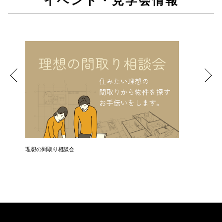
イベント・見学会情報
理想の間取り相談会
お引き渡