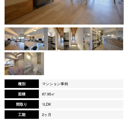
種別
マンション事例
面積
67.95㎡
間取り
1LDK
工期
2ヶ月