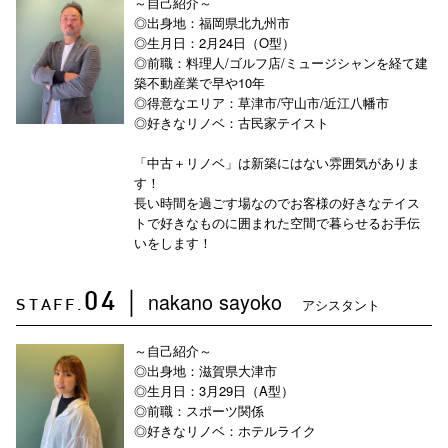
～自己紹介～
◎出身地：福岡県北九州市
◎生月日：2月24日（O型）
◎前職：料理人/ゴルフ店/ミュージシャンを経て建
築不動産業で早や10年
◎得意なエリア：草津市/守山市/近江八幡市
◎好きなリノベ：古民家テイスト
「中古＋リノベ」は新築にはない雰囲気がありま
す！
長い時間を過ごす場なのでお客様の好きなテイス
トで好きなものに囲まれた空間で暮らせるお手伝
いをします！
nakano sayoko
04
｜
アシスタント
STAFF.
～自己紹介～
◎出身地：滋賀県大津市
◎生月日：3月29日（A型）
◎前職：スポーツ関係
◎好きなリノベ：ホテルライク