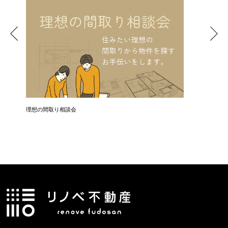
理想の間取り相談会
お引き渡