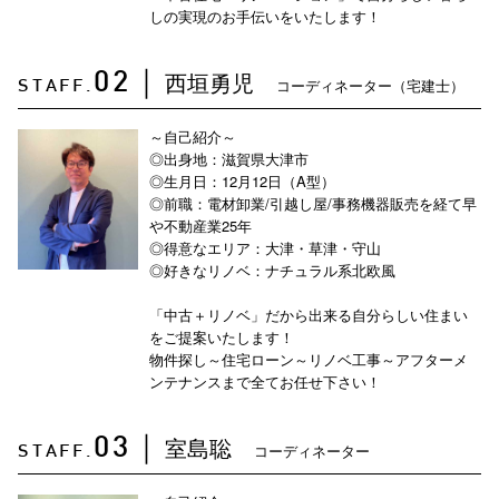
しの実現のお手伝いをいたします！
西垣勇児
02
｜
コーディネーター（宅建士）
STAFF.
～自己紹介～
◎出身地：滋賀県大津市
◎生月日：12月12日（A型）
◎前職：電材卸業/引越し屋/事務機器販売を経て早
や不動産業25年
◎得意なエリア：大津・草津・守山
◎好きなリノベ：ナチュラル系北欧風
「中古＋リノベ」だから出来る自分らしい住まい
をご提案いたします！
物件探し～住宅ローン～リノベ工事～アフターメ
ンテナンスまで全てお任せ下さい！
室島聡
03
｜
コーディネーター
STAFF.