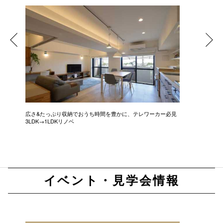
広さ&たっぷり収納でおうち時間を豊かに、テレワーカー必見
モデルは
3LDK→1LDKリノベ
にこだわっ
イベント・見学会情報