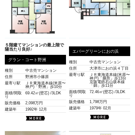
５階建てマンションの最上階で
陽当たり良好♪
エバーグリーンにおの浜
グラン・コート野洲
種別
中古売マンション
住所
大津市におの浜４丁目
種別
中古売マンション
最寄り駅
ＪＲ東海道本線(米原〜
住所
野洲市小篠原
神戸)「膳所」歩13分
京阪電鉄石山坂本線
最寄り駅
ＪＲ東海道本線(米原〜
「錦」歩11分
神戸)「野洲」歩10分
面積/間取
72.46㎡(壁芯) /
3LDK
面積/間取
69.42㎡(壁芯) /
3LDK
り
り
販売価格
1,798万円
販売価格
2,098万円
建築年
1979年 02月
建築年
1992年 12月