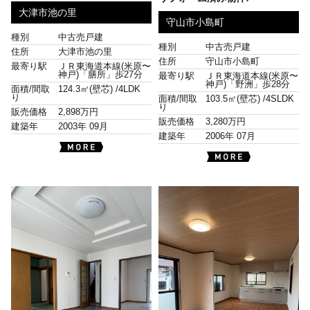
大津市池の里
守山市小島町
種別
中古売戸建
種別
中古売戸建
住所
大津市池の里
住所
守山市小島町
最寄り駅
ＪＲ東海道本線(米原〜
神戸)「膳所」歩27分
最寄り駅
ＪＲ東海道本線(米原〜
神戸)「野洲」歩28分
面積/間取
124.3㎡(壁芯) /
4LDK
り
面積/間取
103.5㎡(壁芯) /
4SLDK
り
販売価格
2,898万円
販売価格
3,280万円
建築年
2003年 09月
建築年
2006年 07月