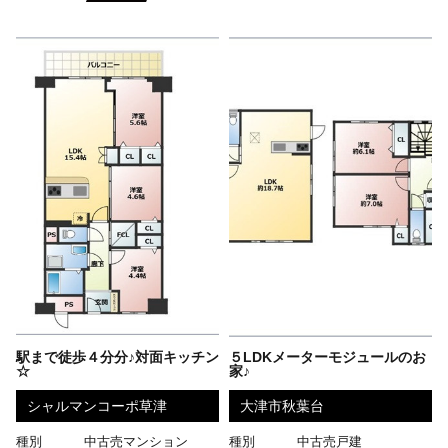
駅まで徒歩４分分♪対面キッチン
５LDKメーターモジュールのお
☆
家♪
シャルマンコーポ草津
大津市秋葉台
種別
中古売マンション
種別
中古売戸建