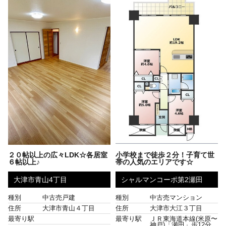
２０帖以上の広々LDK☆各居室
小学校まで徒歩２分！子育て世
６帖以上♪
帯の人気のエリアです☆
大津市青山4丁目
シャルマンコーポ第2瀬田
種別
中古売戸建
種別
中古売マンション
住所
大津市青山４丁目
住所
大津市大江３丁目
最寄り駅
最寄り駅
ＪＲ東海道本線(米原〜
神戸)「瀬田」歩12分