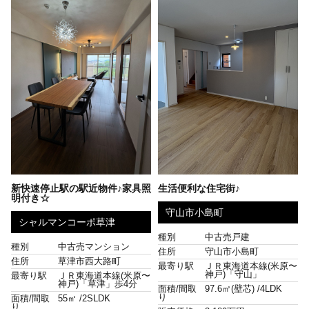
新快速停止駅の駅近物件♪家具照
生活便利な住宅街♪
明付き☆
守山市小島町
シャルマンコーポ草津
種別
中古売戸建
種別
中古売マンション
住所
守山市小島町
住所
草津市西大路町
最寄り駅
ＪＲ東海道本線(米原〜
神戸)「守山」
最寄り駅
ＪＲ東海道本線(米原〜
神戸)「草津」歩4分
面積/間取
97.6㎡(壁芯) /
4LDK
り
面積/間取
55㎡ /
2SLDK
り