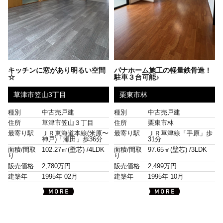
キッチンに窓があり明るい空間
パナホーム施工の軽量鉄骨造！
☆
駐車３台可能♪
草津市笠山3丁目
栗東市林
種別
中古売戸建
種別
中古売戸建
住所
草津市笠山３丁目
住所
栗東市林
最寄り駅
ＪＲ東海道本線(米原〜
最寄り駅
ＪＲ草津線「手原」歩
神戸)「瀬田」歩36分
31分
面積/間取
102.27㎡(壁芯) /
4LDK
面積/間取
97.65㎡(壁芯) /
3LDK
り
り
販売価格
2,780万円
販売価格
2,499万円
建築年
1995年 02月
建築年
1995年 10月