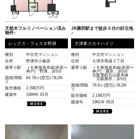
天然木フルリノベーション済み
JR膳所駅まで徒歩５分の好立地
物件♪
♪
レックス・フェスタ野洲
大津東スカイハイツ
種別
中古売マンション
種別
中古売マンション
住所
野洲市小篠原
住所
大津市馬場３丁目
最寄り駅
ＪＲ東海道本線(米原〜
最寄り駅
ＪＲ東海道本線(米原〜
神戸)「野洲」歩5分
神戸)「膳所」歩5分
京阪電鉄石山坂本線
面積/間取
64.78㎡(壁芯) /
3LDK
「京阪膳所」歩5分
り
面積/間取
78.6㎡(壁芯) /
3LDK
販売価格
2,398万円
り
建築年
1999年 01月
販売価格
2,198万円
建築年
1981年 06月