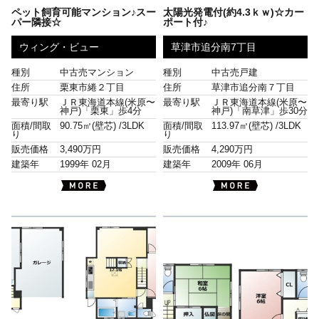
ペット飼育可能マンション♪スー
太陽光発電付(約4.3ｋｗ)☆カー
パー隣接☆
ポート付♪
ウィング・ビュー
草津市追分南7丁目
種別
中古売マンション
種別
中古売戸建
住所
栗東市綣２丁目
住所
草津市追分南７丁目
最寄り駅
ＪＲ東海道本線(米原〜
最寄り駅
ＪＲ東海道本線(米原〜
神戸)「栗東」歩4分
神戸)「南草津」歩30分
面積/間取
90.75㎡(壁芯) /
3LDK
面積/間取
113.97㎡(壁芯) /
3LDK
り
り
販売価格
3,490万円
販売価格
4,290万円
建築年
1999年 02月
建築年
2009年 06月