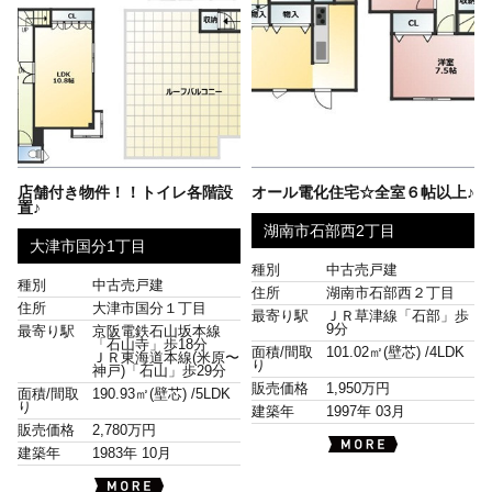
店舗付き物件！！トイレ各階設
オール電化住宅☆全室６帖以上♪
置♪
湖南市石部西2丁目
大津市国分1丁目
種別
中古売戸建
種別
中古売戸建
住所
湖南市石部西２丁目
住所
大津市国分１丁目
最寄り駅
ＪＲ草津線「石部」歩
9分
最寄り駅
京阪電鉄石山坂本線
「石山寺」歩18分
面積/間取
101.02㎡(壁芯) /
4LDK
ＪＲ東海道本線(米原〜
り
神戸)「石山」歩29分
販売価格
1,950万円
面積/間取
190.93㎡(壁芯) /
5LDK
り
建築年
1997年 03月
販売価格
2,780万円
建築年
1983年 10月