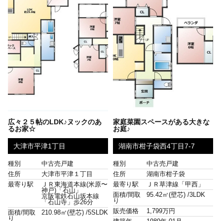
広々２５帖のLDK♪ヌックのあ
家庭菜園スペースがある大きな
るお家☆
お庭♪
大津市平津1丁目
湖南市柑子袋西4丁目7-7
種別
中古売戸建
種別
中古売戸建
住所
大津市平津１丁目
住所
湖南市柑子袋
最寄り駅
ＪＲ東海道本線(米原〜
最寄り駅
ＪＲ草津線「甲西」
神戸)「石山」
面積/間取
95.42㎡(壁芯) /
3LDK
京阪電鉄石山坂本線
り
「石山寺」歩26分
販売価格
1,799万円
面積/間取
210.98㎡(壁芯) /
5SLDK
り