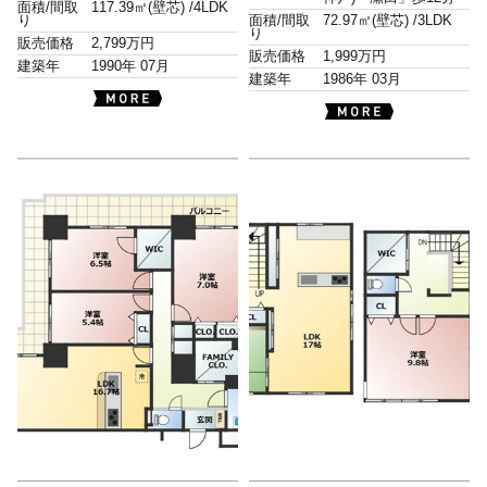
面積/間取
117.39㎡(壁芯) /
4LDK
り
面積/間取
72.97㎡(壁芯) /
3LDK
り
販売価格
2,799万円
販売価格
1,999万円
建築年
1990年 07月
建築年
1986年 03月