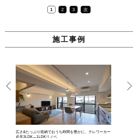
1
2
3
次
施工事例
広さ&たっぷり収納でおうち時間を豊かに、テレワーカー
モデルは
必見3LDK→1LDKリノベ
ザインに