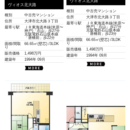
ヴィオス北大路
ヴィオス北大路
種別
中古売マンション
種別
中古売マンション
住所
大津市北大路３丁目
住所
大津市北大路３丁目
最寄り駅
ＪＲ東海道本線(米原〜
神戸)「石山」歩27分
最寄り駅
ＪＲ東海道本線(米原〜
京阪電鉄石山坂本線
神戸)「石山」歩27分
「唐橋前」歩23分
京阪電鉄石山坂本線
「唐橋前」歩22分
面積/間取
66.65㎡(壁芯) /
3LDK
り
面積/間取
66.65㎡(壁芯) /
3LDK
り
販売価格
1,498万円
販売価格
1,498万円
建築年
1994年 09月
建築年
1994年 09月