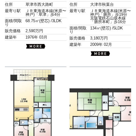
住所
草津市西大路町
住所
大津市秋葉台
最寄り駅
ＪＲ東海道本線(米原〜
最寄り駅
ＪＲ東海道本線(米原〜
神戸)「草津」歩4分
神戸)「膳所」歩19分
京阪電鉄石山坂本線
面積/間取
68.75㎡(壁芯) /
3LDK
「膳所本町」歩16分
り
面積/間取
134㎡(壁芯) /
5LDK
販売価格
2,590万円
り
建築年
1976年 03月
販売価格
3,180万円
建築年
2009年 02月