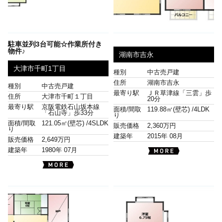
駐車並列3台可能☆作業所付き
物件♪
湖南市吉永
大津市千町1丁目
種別
中古売戸建
住所
湖南市吉永
種別
中古売戸建
最寄り駅
ＪＲ草津線「三雲」歩
住所
大津市千町１丁目
20分
最寄り駅
京阪電鉄石山坂本線
面積/間取
119.88㎡(壁芯) /
4LDK
「石山寺」歩33分
り
面積/間取
121.05㎡(壁芯) /
4SLDK
販売価格
2,360万円
り
建築年
2015年 08月
販売価格
2,649万円
建築年
1980年 07月