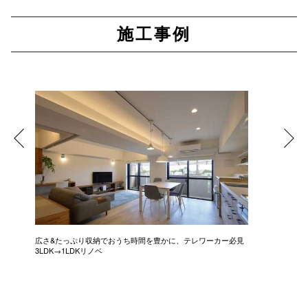
施工事例
広さ&たっぷり収納でおうち時間を豊かに、テレワーカー必見
モデルは
3LDK→1LDKリノベ
にこだわっ