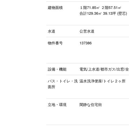
建物面積
１階71.85㎡
２階57.51㎡
合計129.36㎡ 39.13坪 (壁芯)
水道
公営水道
物件番号
137386
設備・機能
電気/上水道/都市ガス/出窓/
バス・トイレ・洗
温水洗浄便座/トイレ２ヶ所
面所
立地・環境
閑静な住宅街