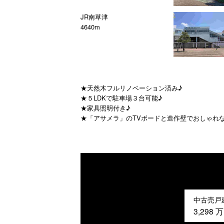
JR南草津
4640m
★天然木フルリノベーション済み♪
★５LDKで駐車場３台可能♪
★家具照明付き♪
★「アサメラ」のTVボードと造作壁でおしゃれ
中古売戸
3,298
万