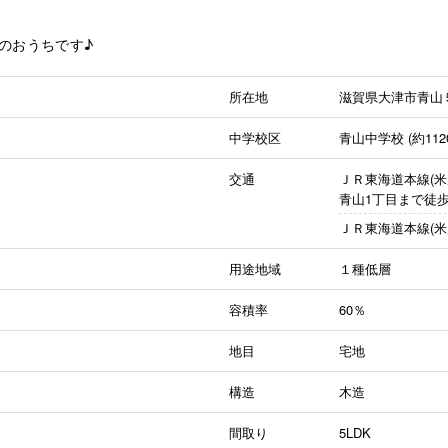
のおうちです♪
所在地
滋賀県大津市青山
中学校区
青山中学校 (約112
交通
ＪＲ東海道本線(米
青山1丁目まで徒歩
ＪＲ東海道本線(米
用途地域
１種低層
容積率
60％
地目
宅地
構造
木造
間取り
5LDK