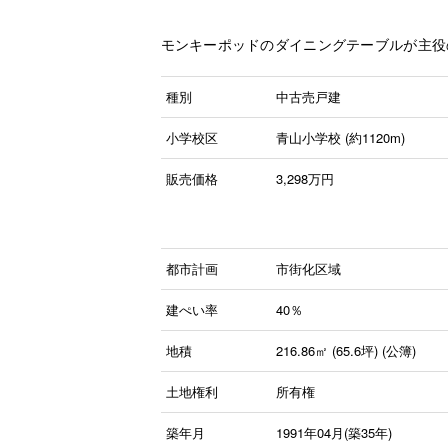
モンキーポッドのダイニングテーブルが主役
種別
中古売戸建
小学校区
青山小学校 (約1120m)
販売価格
3,298
万円
都市計画
市街化区域
建ぺい率
40％
地積
216.86㎡ (65.6坪) (公簿)
土地権利
所有権
築年月
1991年04月(築35年)