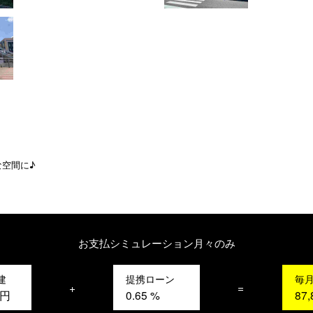
な空間に♪
お支払シミュレーション
月々のみ
建
提携ローン
毎
+
=
円
0.65
%
87,