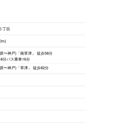
５丁目
0m)
原〜神戸)「南草津」
徒歩58分
8分バス乗車16分
原〜神戸)「草津」
徒歩82分