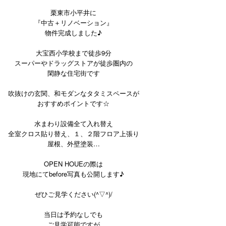
栗東市小平井に
『中古＋リノベーション』
物件完成しました♪
大宝西小学校まで徒歩9分
スーパーやドラッグストアが徒歩圏内の
閑静な住宅街です
吹抜けの玄関、和モダンなタタミスペースが
おすすめポイントです☆
水まわり設備全て入れ替え
全室クロス貼り替え、１、２階フロア上張り
屋根、外壁塗装…
OPEN HOUEの際は
現地にてbefore写真も公開します♪
ぜひご見学ください(^▽^)/
当日は予約なしでも
ご見学可能ですが