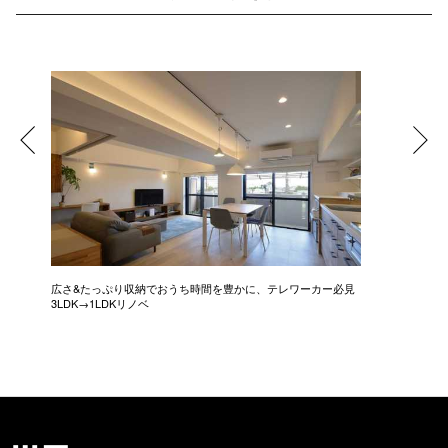
広さ&たっぷり収納でおうち時間を豊かに、テレワーカー必見
モデルは
3LDK→1LDKリノベ
にこだわっ