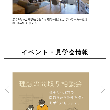
広さ&たっぷり収納でおうち時間を豊かに、テレワーカー必見
モデルは
3LDK→1LDKリノベ
にこだわっ
イベント・見学会情報